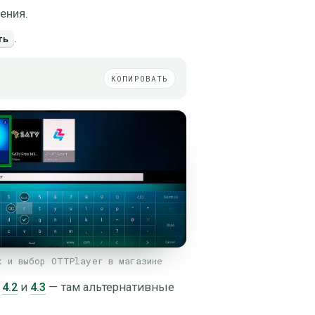
ения.
.
ть
КОПИРОВАТЬ
к и выбор OTTPlayer в магазине
м
4.2
и
4.3
— там альтернативные