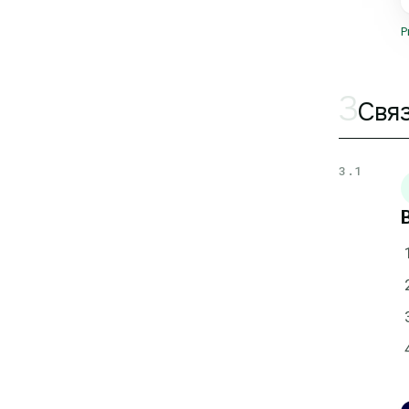
Р
3
Связ
3.1