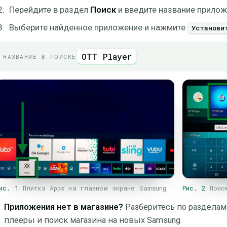
Перейдите в раздел
Поиск
и введите название прилож
Выберите найденное приложение и нажмите
Установи
OTT Player
НАЗВАНИЕ В ПОИСКЕ
ис. 1
Плитка Apps на главном экране Samsung
Рис. 2
Поис
Приложения нет в магазине?
Разберитесь по раздела
плееры и поиск магазина на новых Samsung.