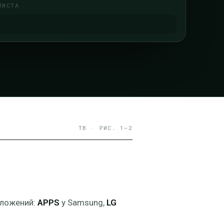
ЛИСТА
ТВ · РИС. 1–2
иложений:
APPS
у Samsung,
LG