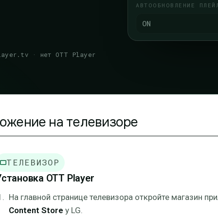
АВТООБНОВЛЕНИЕ ПЛЕЙ
ON
layer.tv · нет OTT Player
ожение на телевизоре
ТЕЛЕВИЗОР
Установка OTT Player
На главной странице телевизора откройте магазин пр
Content Store
у LG.