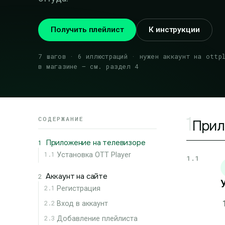
Получить плейлист
К инструкции
7 шагов · 6 иллюстраций · нужен аккаунт на ottp
в магазине — см. раздел 4
1
СОДЕРЖАНИЕ
Прил
Приложение на телевизоре
1
1.1
Установка OTT Player
1.1
Аккаунт на сайте
2
2.1
Регистрация
2.2
Вход в аккаунт
2.3
Добавление плейлиста