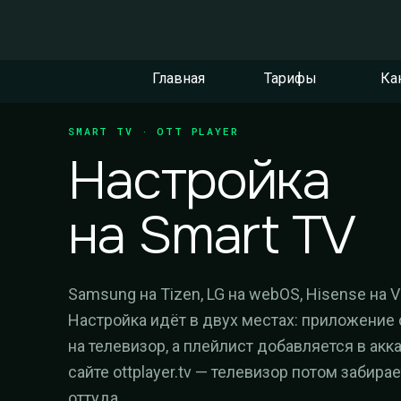
Главная
Тарифы
Ка
SMART TV · OTT PLAYER
Настройка
на Smart TV
Samsung на Tizen, LG на webOS, Hisense на V
Настройка идёт в двух местах: приложение 
на телевизор, а плейлист добавляется в акка
сайте ottplayer.tv — телевизор потом забира
оттуда.