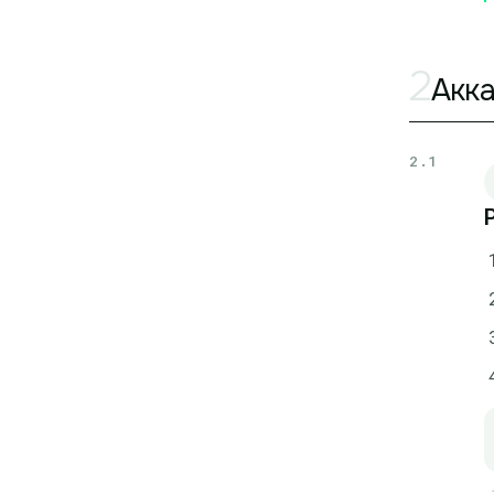
2
Акка
2.1