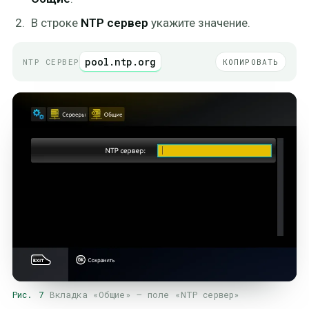
В строке
NTP сервер
укажите значение.
pool.ntp.org
NTP СЕРВЕР
КОПИРОВАТЬ
Рис. 7
Вкладка «Общие» — поле «NTP сервер»