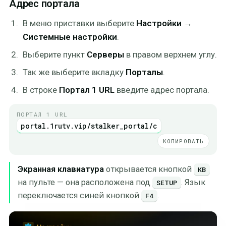
Адрес портала
В меню приставки выберите
Настройки
→
Системные настройки
.
Выберите пункт
Серверы
в правом верхнем углу.
Так же выберите вкладку
Порталы
.
В строке
Портал 1 URL
введите адрес портала.
ПОРТАЛ 1 URL
portal.1rutv.vip/stalker_portal/c
КОПИРОВАТЬ
Экранная клавиатура
открывается кнопкой
КВ
на пульте — она расположена под
. Язык
SETUP
переключается синей кнопкой
.
F4