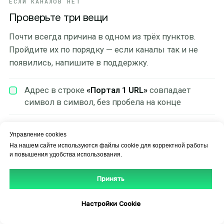
ЕСЛИ КАНАЛОВ НЕТ
Проверьте три вещи
Почти всегда причина в одном из трёх пунктов.
Пройдите их по порядку — если каналы так и не
появились, напишите в поддержку.
Адрес в строке
«Портал 1 URL»
совпадает
символ в символ, без пробела на конце
После ввода адреса приставку
перезагрузили
Управление cookies
из системных настроек
На нашем сайте используются файлы cookie для корректной работы
и повышения удобства использования.
В строке
«NTP сервер»
задан
pool.ntp.org
—
иначе портал не пустит из-за времени
Принять
Настройки Cookie
Получить доступ
Написать в поддержку